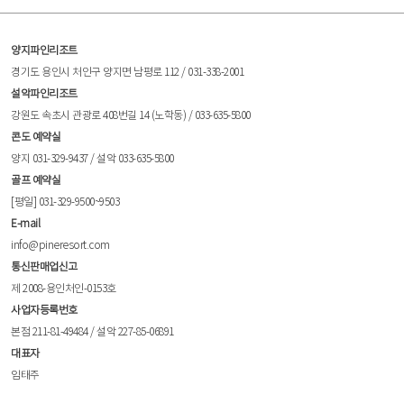
양지파인리조트
경기도 용인시 처인구 양지면 남평로 112 / 031-338-2001
설악파인리조트
강원도 속초시 관광로 408번길 14 (노학동) / 033-635-5800
콘도 예약실
양지 031-329-9437 / 설악 033-635-5800
골프 예약실
[평일] 031-329-9500~9503
E-mail
info@pineresort.com
통신판매업신고
제 2008-용인처인-0153호
사업자등록번호
본점 211-81-49484 / 설악 227-85-06891
대표자
임태주