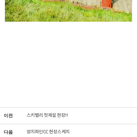
스키밸리 첫제설 현장!!
이전
양지파인CC 현장스케치
다음