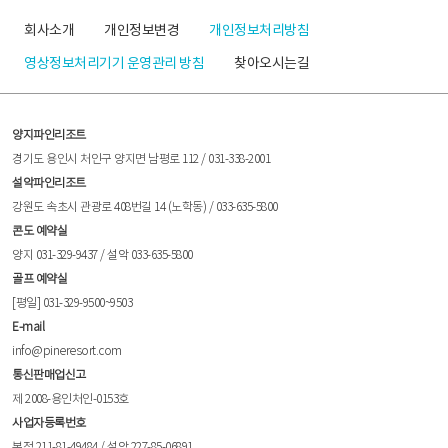
회사소개
개인정보변경
개인정보처리방침
영상정보처리기기 운영관리 방침
찾아오시는길
양지파인리조트
경기도 용인시 처인구 양지면 남평로 112 / 031-338-2001
설악파인리조트
강원도 속초시 관광로 408번길 14 (노학동) / 033-635-5800
콘도 예약실
양지 031-329-9437 / 설악 033-635-5800
골프 예약실
[평일] 031-329-9500~9503
E-mail
info@pineresort.com
통신판매업신고
제 2008-용인처인-0153호
사업자등록번호
본점 211-81-49484 / 설악 227-85-06891