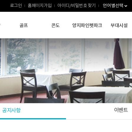
로그인
홈페이지가입
아이디/비밀번호 찾기
약
골프
콘도
양지파인펫파크
부대시설
이벤트
공지사항