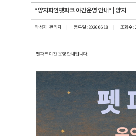
*양지파인펫파크 야간운영 안내* | 양지
작성자 :
관리자
등록일 :
2026.06.18
조회수 :
펫파크 야간 운영 안내입니다.