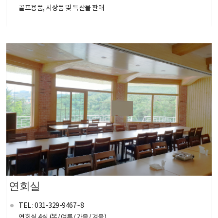
골프용품, 시상품 및 특산물 판매
연회실
TEL : 031-329-9467~8
연회실 4실 (봄/ 여름/ 가을/ 겨울)