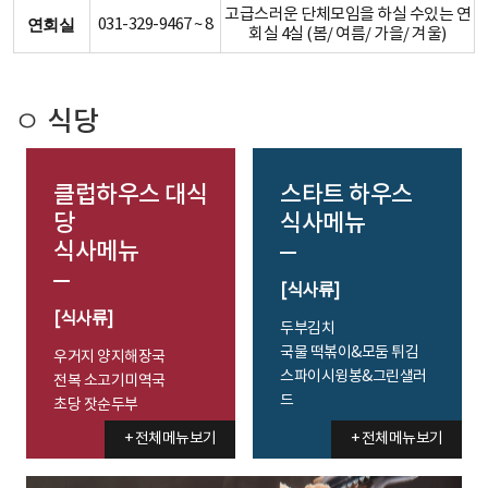
고급스러운 단체모임을 하실 수있는 연
031-329-9467 ~ 8
연회실
회실 4실 (봄/ 여름/ 가을/ 겨울)
ㅇ 식당
클럽하우스 대식
스타트 하우스
당
식사메뉴
식사메뉴
[식사류]
[식사류]
두부김치
국물 떡볶이&모둠 튀김
우거지 양지해장국
스파이시윙봉&그린샐러
전복 소고기미역국
드
초당 잣순두부
+ 전체메뉴보기
+ 전체메뉴보기