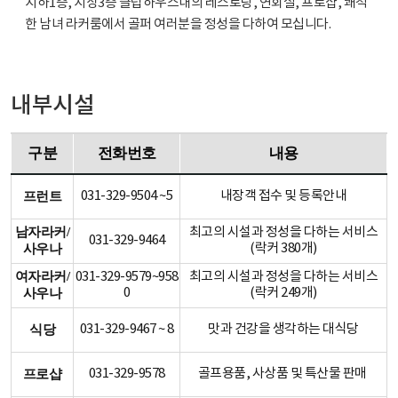
지하1층, 지상3층 클럽하우스내의 레스토랑, 연회실, 프로샵, 쾌적
한 남녀 라커룸에서 골퍼 여러분을 정성을 다하여 모십니다.
내부시설
구분
전화번호
내용
031-329-9504 ~5
내장객 접수 및 등록안내
프런트
남자라커/
최고의 시설과 정성을 다하는 서비스
031-329-9464
(락커 380개)
사우나
여자라커/
031-329-9579~958
최고의 시설과 정성을 다하는 서비스
0
(락커 249개)
사우나
031-329-9467 ~ 8
맛과 건강을 생각하는 대식당
식당
031-329-9578
골프용품, 사상품 및 특산물 판매
프로샵