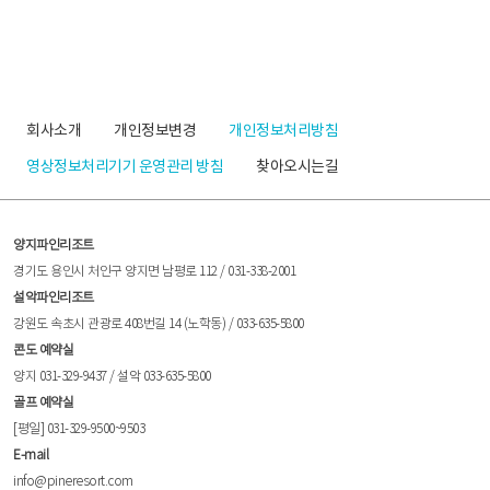
회사소개
개인정보변경
개인정보처리방침
영상정보처리기기 운영관리 방침
찾아오시는길
양지파인리조트
경기도 용인시 처인구 양지면 남평로 112 / 031-338-2001
설악파인리조트
강원도 속초시 관광로 408번길 14 (노학동) / 033-635-5800
콘도 예약실
양지 031-329-9437 / 설악 033-635-5800
골프 예약실
[평일] 031-329-9500~9503
E-mail
info@pineresort.com