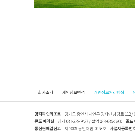
회사소개
개인정보변경
개인정보처리방침
양지파인리조트
경기도 용인시 처인구 양지면 남평로 112 / 031
콘도 예약실
양지 031-329-9437 / 설악 033-635-5800
골프
통신판매업신고
제 2008-용인처인-0153호
사업자등록번