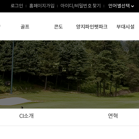
로그인
홈페이지가입
아이디/비밀번호 찾기
약
골프
콘도
양지파인펫파크
부대시설
CI소개
연혁