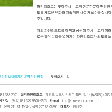
파인리조트는 찾아주시는 고객 한분한분이 편안한 휴
도록 새로운 변화와 지속적인 시설 개보수를 실시하
것입니다.
저의 파인리조트를 아끼고 성원해 주시는 고객 여러
로운 휴식 문화를 열어가는 파인리조트가 되도록 
영상정보처리기기 운영관리 방침
찾아오시는길
-338-2001
설악파인리조트
강원도 속초시 관광로 408번길 14 (노학동) / 033-63
 예약실
[평일] 031-329-9500~9503
E-mail
info@pineresort.com
호
본점 211-81-49484 / 설악 227-85-06891
대표자
임태주