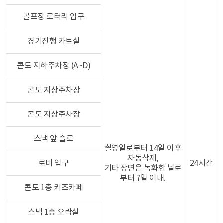
골프장 로터리 입구
경기진행 카트실
콘도 지하주차장 (A~D)
콘도 지상주차장
콘도 지상주차장
스낵 앞 슬로
촬영일로부터 14일 이후
자동삭제,
로비 입구
24시간
기타 장면은 녹화한 날로
부터 7일 이내.
콘도 1층 키즈카페
스낵 1층 오락실