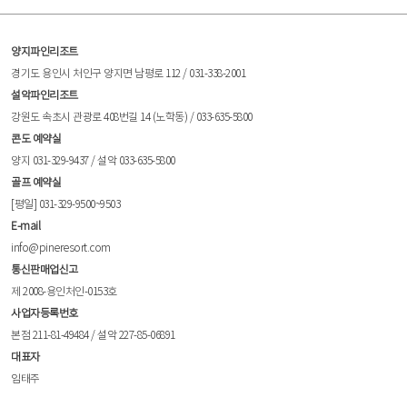
양지파인리조트
경기도 용인시 처인구 양지면 남평로 112 / 031-338-2001
설악파인리조트
강원도 속초시 관광로 408번길 14 (노학동) / 033-635-5800
콘도 예약실
양지 031-329-9437 / 설악 033-635-5800
골프 예약실
[평일] 031-329-9500~9503
E-mail
info@pineresort.com
통신판매업신고
제 2008-용인처인-0153호
사업자등록번호
본점 211-81-49484 / 설악 227-85-06891
대표자
임태주