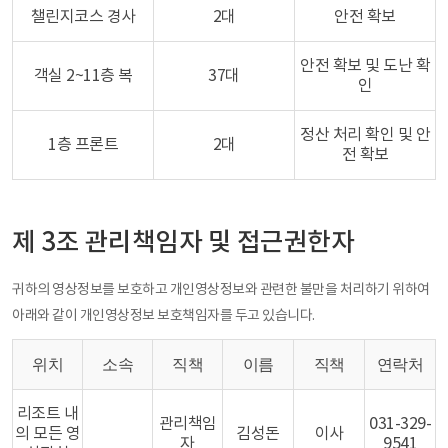
챌린지코스 경사
2대
안전 확보
안전 확보 및 도난 확
객실 2~11층 복
37대
인
정산 처리 확인 및 안
1층 프론트
2대
전 확보
제 3조 관리책임자 및 접근권한자
귀하의 영상정보를 보호하고 개인영상정보와 관련한 불만을 처리하기 위하여
아래와 같이 개인영상정보 보호책임자를 두고 있습니다.
위치
소속
직책
이름
직책
연락처
리조트 내
관리책임
031-329-
의 모든 영
김성돈
이사
자
9541