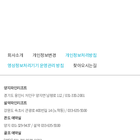
회사소개
개인정보변경
개인정보처리방침
영상정보처리기기 운영관리 방침
찾아오시는길
양지파인리조트
경기도 용인시 처인구 양지면 남평로 112 / 031-338-2001
설악파인리조트
강원도 속초시 관광로 408번길 14 (노학동) / 033-635-5800
콘도 예약실
양지 031-329-9437 / 설악 033-635-5800
골프 예약실